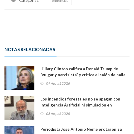
Categorias:
Tendencias
NOTAS RELACIONADAS
Hillary Clinton califica a Donald Trump de
“vulgar y narcisista” y critica el salón de baile
que construye en la Casa Blanca: “No es su
09 August 2026
casa. Y la está destruyendo”
Los incendios forestales no se apagan con
Inteligencia Artificial ni simulación en
computadores. Por Herbert Haltenhoff,
08 August 2026
Magister en Asentamientos Humanos PUC
Periodista José Antonio Neme protagoniza