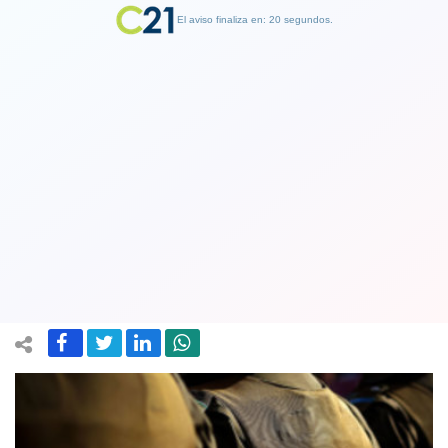
El aviso finaliza en: 19 segundos.
Finalizar Publicidad
CDE se querella contra carabinero por
brutal golpiza en comuna El Bosque
durante el estallido social
16 April 2021