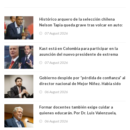
Histórico arquero de la selección chilena
Nelson Tapia queda grave tras volcar en auto:
manejaba en estado de ebriedad
07 August 2026
Kast está en Colombia para participar en la
asunción del nuevo presidente de extrema
derecha Abelardo de la Espriella
07 August 2026
Gobierno despide por “pérdida de confianza” al
director nacional de Mejor Niñez. Había sido
elegido por Alta Dirección Pública
06 August 2026
Formar docentes también exige cuidar a
quienes educarán. Por Dr. Luis Valenzuela,
Patricia Bravo Rojas, Francisca Paudif Carcamo,
06 August 2026
Académicos U. Católica Silva Henríquez