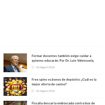
Formar docentes también exige cuidar a
quienes educarán. Por Dr. Luis Valenzuela,
Patricia Bravo Rojas, Francisca Paudif Carcamo,
06 August 2026
Académicos U. Católica Silva Henríquez
Free spins vs.bonos de depósito: ¿Cuál es la
mejor oferta de casino?
06 August 2026
Fiscalía descarta emboscada contra bus de