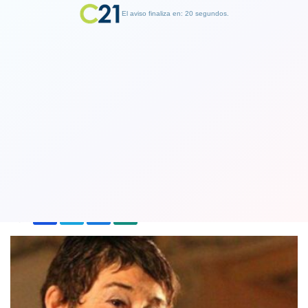
El aviso finaliza en: 19 segundos.
Finalizar Publicidad
Cecilia, la incomparable es internada
por enfermedad pulmonar
14 July 2023