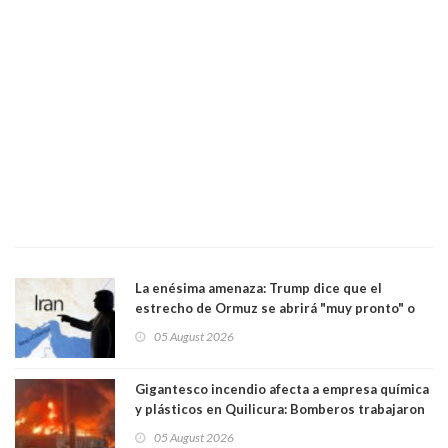
La enésima amenaza: Trump dice que el
estrecho de Ormuz se abrirá "muy pronto" o
Irán será "golpeado muy duramente"
05 August 2026
Gigantesco incendio afecta a empresa química
y plásticos en Quilicura: Bomberos trabajaron
intensamente y alcaldesa suspendió las clases
05 August 2026