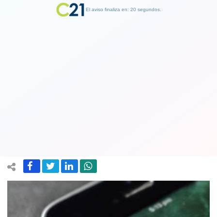
El aviso finaliza en: 19 segundos.
Finalizar Publicidad
Celulares antiguos: WhatsApp
anunció que dejará de funcionar en
millones de esos teléfonos
09 May 2019