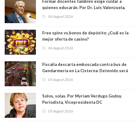
Formar docentes también exige cuidar a
quienes educarán. Por Dr. Luis Valenzuela,
Patricia Bravo Rojas, Francisca Paudif Carcamo,
06 August 2026
Académicos U. Católica Silva Henríquez
Free spins vs.bonos de depósito: ¿Cuál es la
mejor oferta de casino?
06 August 2026
Fiscalía descarta emboscada contra bus de
Gendarmería en La Cisterna: Detenido será
formalizado por robo
05 August 2026
Solos, solas. Por Myriam Verdugo Godoy.
Periodista, Vicepresidenta DC
05 August 2026