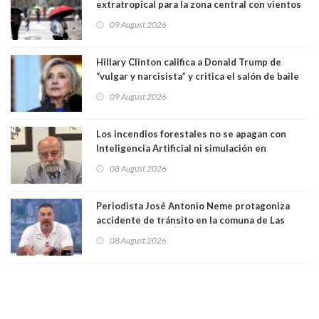
extratropical para la zona central con vientos
de 70 km/h
09 August 2026
Hillary Clinton califica a Donald Trump de
“vulgar y narcisista” y critica el salón de baile
que construye en la Casa Blanca: “No es su
09 August 2026
casa. Y la está destruyendo”
Los incendios forestales no se apagan con
Inteligencia Artificial ni simulación en
computadores. Por Herbert Haltenhoff,
08 August 2026
Magister en Asentamientos Humanos PUC
Periodista José Antonio Neme protagoniza
accidente de tránsito en la comuna de Las
Condes. Queda apercibido ante la fiscalía
08 August 2026