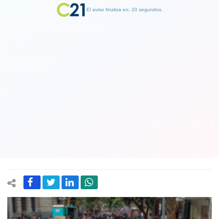
El aviso finaliza en: 19 segundos.
Finalizar Publicidad
Cepal pone a Chile entre los países
que menos crecerán: Aunque mejora
proyección para Latinoamérica en
2022
23 August 2022