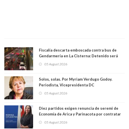
Fiscalía descarta emboscada contra bus de
Gendarmería en La Cisterna: Detenido será
formalizado por robo
05 August 2026
Solos, solas. Por Myriam Verdugo Godoy.
Periodista, Vicepresidenta DC
05 August 2026
Diez partidos exigen renuncia de seremi de
Economía de Arica y Parinacota por contratar
solo a militantes del Gobierno. Entre ellas hay
05 August 2026
una militante de RN, detenida con 47 kilos de