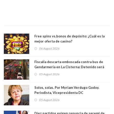
Free spins vs.bonos de depósito: ¿Cuál es la
mejor oferta de casino?
06 August 2026
Fiscalía descarta emboscada contra bus de
Gendarmería en La Cisterna: Detenido será
formalizado por robo
05 August 2026
Solos, solas. Por Myriam Verdugo Godoy.
Periodista, Vicepresidenta DC
05 August 2026
Diez partidos exigen renuncia de seremi de