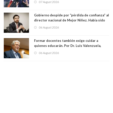
07 August 2026
Gobierno despide por “pérdida de confianza” al
director nacional de Mejor Niñez. Había sido
elegido por Alta Dirección Pública
06 August 2026
Formar docentes también exige cuidar a
quienes educarán. Por Dr. Luis Valenzuela,
Patricia Bravo Rojas, Francisca Paudif Carcamo,
06 August 2026
Académicos U. Católica Silva Henríquez