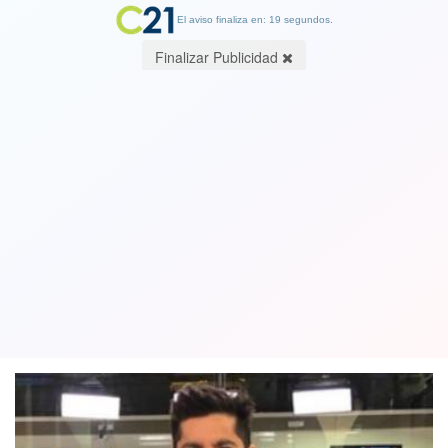
El aviso finaliza en: 19 segundos.
Finalizar Publicidad
Chilevisión desvincula al periodista
Karim Butte tras participar en fiesta
clandestina con Dante Poli
02 June 2021