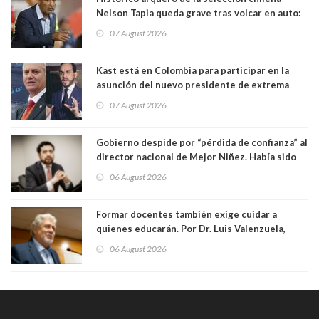
Nelson Tapia queda grave tras volcar en auto:
manejaba en estado de ebriedad
07 August 2026
Kast está en Colombia para participar en la
asunción del nuevo presidente de extrema
derecha Abelardo de la Espriella
07 August 2026
Gobierno despide por “pérdida de confianza” al
director nacional de Mejor Niñez. Había sido
elegido por Alta Dirección Pública
06 August 2026
Formar docentes también exige cuidar a
quienes educarán. Por Dr. Luis Valenzuela,
Patricia Bravo Rojas, Francisca Paudif Carcamo,
06 August 2026
Académicos U. Católica Silva Henríquez