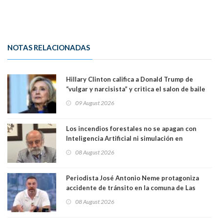
NOTAS RELACIONADAS
Hillary Clinton califica a Donald Trump de
“vulgar y narcisista” y critica el salon de baile
que construye en la Casa Blanca: “No es su
09 August 2026
casa. Y la está destruyendo”
Los incendios forestales no se apagan con
Inteligencia Artificial ni simulación en
computadores. Por Herbert Haltenhoff,
08 August 2026
Magister en Asentamientos Humanos PUC
Periodista José Antonio Neme protagoniza
accidente de tránsito en la comuna de Las
Condes. Queda apercibido ante la fiscalía
08 August 2026