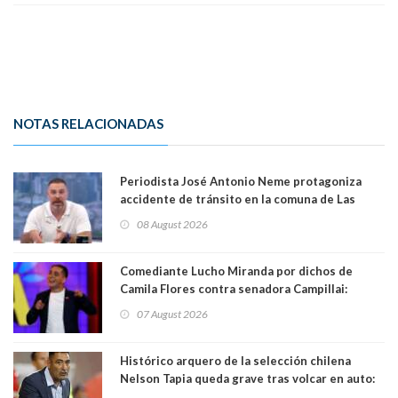
NOTAS RELACIONADAS
Periodista José Antonio Neme protagoniza
accidente de tránsito en la comuna de Las
Condes
08 August 2026
Comediante Lucho Miranda por dichos de
Camila Flores contra senadora Campillai:
"Pensar que todo se consigue por pena es una
07 August 2026
forma de quitar dignidad"
Histórico arquero de la selección chilena
Nelson Tapia queda grave tras volcar en auto:
manejaba en estado de ebriedad