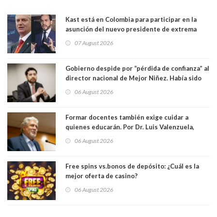
Kast está en Colombia para participar en la
asunción del nuevo presidente de extrema
derecha Abelardo de la Espriella
07 August 2026
Gobierno despide por “pérdida de confianza” al
director nacional de Mejor Niñez. Había sido
elegido por Alta Dirección Pública
06 August 2026
Formar docentes también exige cuidar a
quienes educarán. Por Dr. Luis Valenzuela,
Patricia Bravo Rojas, Francisca Paudif Carcamo,
06 August 2026
Académicos U. Católica Silva Henríquez
Free spins vs.bonos de depósito: ¿Cuál es la
mejor oferta de casino?
06 August 2026