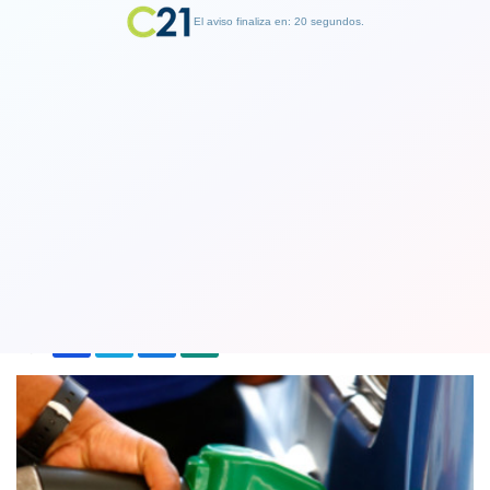
El aviso finaliza en: 19 segundos.
Finalizar Publicidad
Cinco meses en alza: Bencinas vuelven
a registrar aumento en su precio
28 April 2021