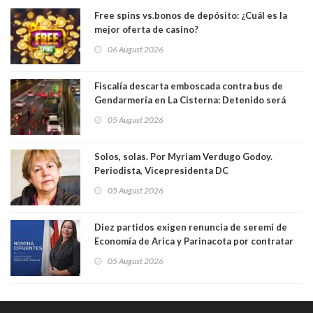
Free spins vs.bonos de depósito: ¿Cuál es la
mejor oferta de casino?
06 August 2026
Fiscalía descarta emboscada contra bus de
Gendarmería en La Cisterna: Detenido será
formalizado por robo
05 August 2026
Solos, solas. Por Myriam Verdugo Godoy.
Periodista, Vicepresidenta DC
05 August 2026
Diez partidos exigen renuncia de seremi de
Economía de Arica y Parinacota por contratar
solo a militantes del Gobierno. Entre ellas hay
05 August 2026
una militante de RN, detenida con 47 kilos de
droga