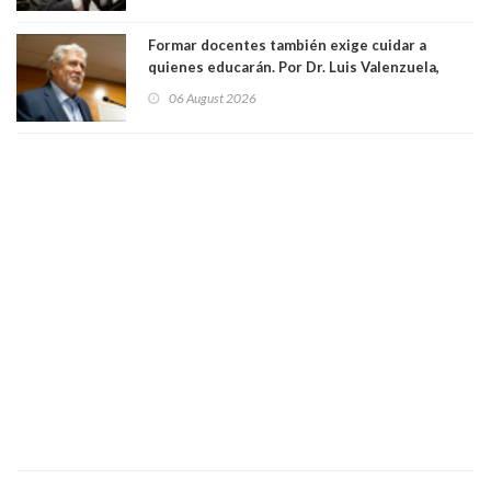
Formar docentes también exige cuidar a
quienes educarán. Por Dr. Luis Valenzuela,
Patricia Bravo Rojas, Francisca Paudif Carcamo,
06 August 2026
Académicos U. Católica Silva Henríquez