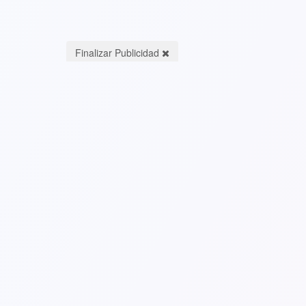
Finalizar Publicidad