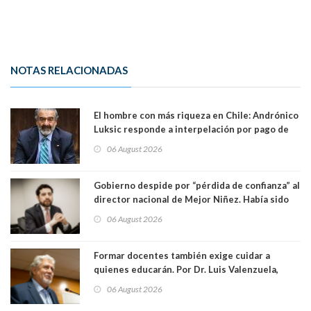
NOTAS RELACIONADAS
El hombre con más riqueza en Chile: Andrónico
Luksic responde a interpelación por pago de
contribuciones: “Voy a seguir pagando hasta el
06 August 2026
día que me muera”
Gobierno despide por “pérdida de confianza” al
director nacional de Mejor Niñez. Había sido
elegido por Alta Dirección Pública
06 August 2026
Formar docentes también exige cuidar a
quienes educarán. Por Dr. Luis Valenzuela,
Patricia Bravo Rojas, Francisca Paudif Carcamo,
06 August 2026
Académicos U. Católica Silva Henríquez