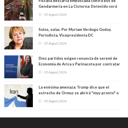
Fiscalía descarta emboscada contra bus de
Gendarmería en La Cisterna: Detenido será
formalizado por robo
05 August 2026
Solos, solas. Por Myriam Verdugo Godoy.
Periodista, Vicepresidenta DC
05 August 2026
Diez partidos exigen renuncia de seremi de
Economía de Arica y Parinacota por contratar
solo a militantes del Gobierno. Entre ellas hay
05 August 2026
una militante de RN, detenida con 47 kilos de
droga
La enésima amenaza: Trump dice que el
estrecho de Ormuz se abrirá "muy pronto" o
Irán será "golpeado muy duramente"
05 August 2026