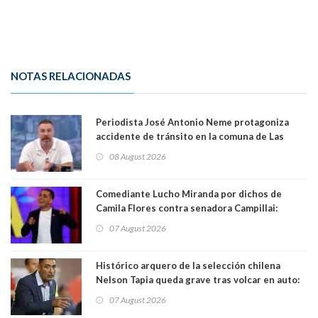
NOTAS RELACIONADAS
Periodista José Antonio Neme protagoniza
accidente de tránsito en la comuna de Las
Condes. Queda apercibido ante la fiscalía
08 August 2026
Comediante Lucho Miranda por dichos de
Camila Flores contra senadora Campillai:
"Pensar que todo se consigue por pena es una
07 August 2026
forma de quitar dignidad"
Histórico arquero de la selección chilena
Nelson Tapia queda grave tras volcar en auto:
manejaba en estado de ebriedad
07 August 2026