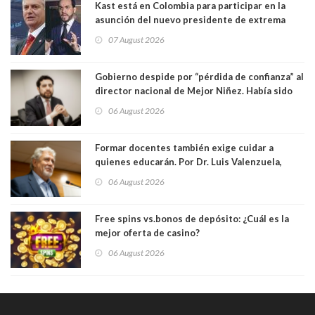
Kast está en Colombia para participar en la
asunción del nuevo presidente de extrema
derecha Abelardo de la Espriella
07 August 2026
Gobierno despide por “pérdida de confianza” al
director nacional de Mejor Niñez. Había sido
elegido por Alta Dirección Pública
06 August 2026
Formar docentes también exige cuidar a
quienes educarán. Por Dr. Luis Valenzuela,
Patricia Bravo Rojas, Francisca Paudif Carcamo,
06 August 2026
Académicos U. Católica Silva Henríquez
Free spins vs.bonos de depósito: ¿Cuál es la
mejor oferta de casino?
06 August 2026