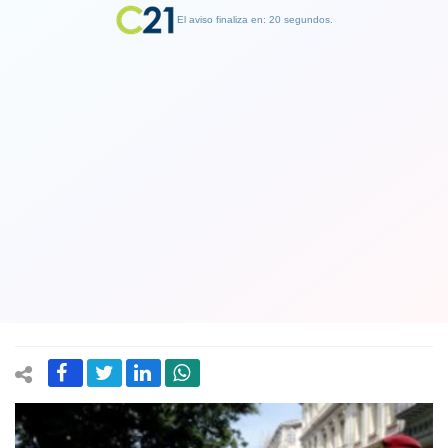
El aviso finaliza en: 19 segundos.
Finalizar Publicidad
Comisión Interamericana de Derechos
Humanos denuncia agresiones en
Cuba: Pide al gobierno respetar el
derecho a protestar
12 July 2021