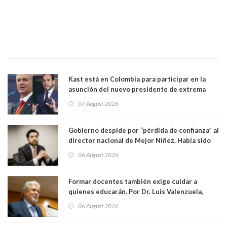
Kast está en Colombia para participar en la
asunción del nuevo presidente de extrema
derecha Abelardo de la Espriella
07 August 2026
Gobierno despide por “pérdida de confianza” al
director nacional de Mejor Niñez. Había sido
elegido por Alta Dirección Pública
06 August 2026
Formar docentes también exige cuidar a
quienes educarán. Por Dr. Luis Valenzuela,
Patricia Bravo Rojas, Francisca Paudif Carcamo,
06 August 2026
Académicos U. Católica Silva Henríquez