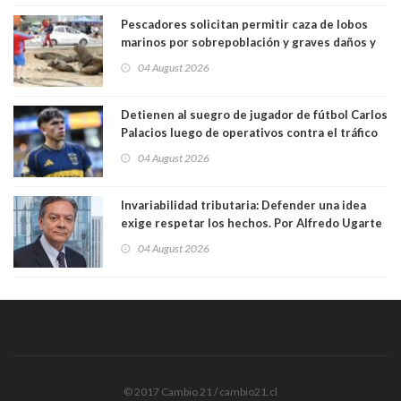
Pescadores solicitan permitir caza de lobos
marinos por sobrepoblación y graves daños y
efectos en sus faenas
04 August 2026
Detienen al suegro de jugador de fútbol Carlos
Palacios luego de operativos contra el tráfico
de drogas. Usaba vehículo a nombre del
04 August 2026
futbolista para trasladar cocaína
Invariabilidad tributaria: Defender una idea
exige respetar los hechos. Por Alfredo Ugarte
S. Abogado, Profesor Universidad de Chile
04 August 2026
© 2017 Cambio 21 / cambio21.cl