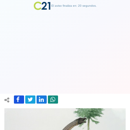
El aviso finaliza en: 19 segundos.
Finalizar Publicidad
'Con tacones altos': un dinosaurio
jurásico de más de 20 toneladas
andaba "de puntillas"
19 May 2019