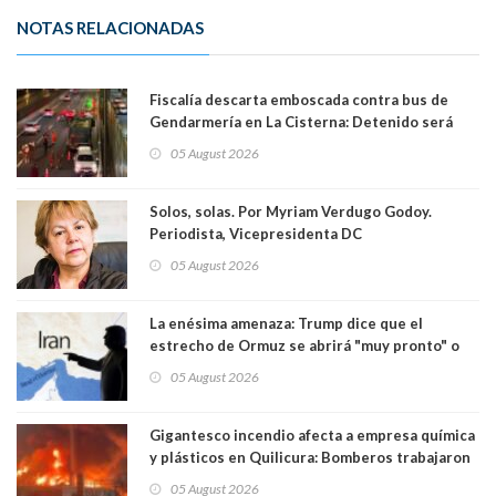
NOTAS RELACIONADAS
Fiscalía descarta emboscada contra bus de
Gendarmería en La Cisterna: Detenido será
formalizado por robo
05 August 2026
Solos, solas. Por Myriam Verdugo Godoy.
Periodista, Vicepresidenta DC
05 August 2026
La enésima amenaza: Trump dice que el
estrecho de Ormuz se abrirá "muy pronto" o
Irán será "golpeado muy duramente"
05 August 2026
Gigantesco incendio afecta a empresa química
y plásticos en Quilicura: Bomberos trabajaron
intensamente y alcaldesa suspendió las clases
05 August 2026