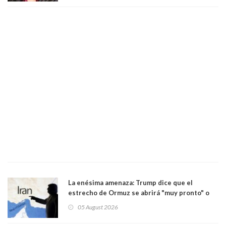
La enésima amenaza: Trump dice que el
estrecho de Ormuz se abrirá "muy pronto" o
Irán será "golpeado muy duramente"
05 August 2026