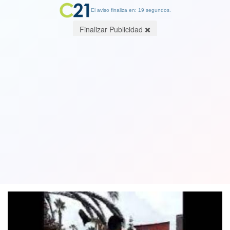
El aviso finaliza en: 19 segundos.
Finalizar Publicidad
Condenan a 5 y 7 años de cárcel a
venezolanos que atacaron con
manopla a carabineros en Iquique
16 May 2023