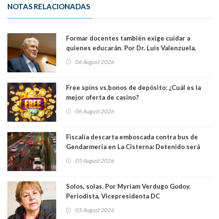
NOTAS RELACIONADAS
Formar docentes también exige cuidar a
quienes educarán. Por Dr. Luis Valenzuela,
Patricia Bravo Rojas, Francisca Paudif Carcamo,
06 August 2026
Académicos U. Católica Silva Henríquez
Free spins vs.bonos de depósito: ¿Cuál es la
mejor oferta de casino?
06 August 2026
Fiscalía descarta emboscada contra bus de
Gendarmería en La Cisterna: Detenido será
formalizado por robo
05 August 2026
Solos, solas. Por Myriam Verdugo Godoy.
Periodista, Vicepresidenta DC
05 August 2026