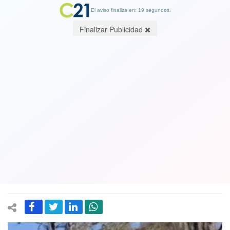
El aviso finaliza en: 19 segundos.
Finalizar Publicidad
Conductor de carro de Bomberos que
volcó y provocó una joven voluntaria
muerta y seis heridos en La Araucanía
estaba bajo los efectos del alcohol.
Será formalizado
06 July 2026