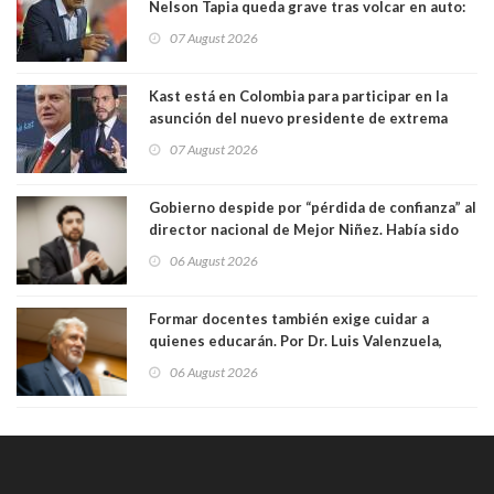
Nelson Tapia queda grave tras volcar en auto:
manejaba en estado de ebriedad
07 August 2026
Kast está en Colombia para participar en la
asunción del nuevo presidente de extrema
derecha Abelardo de la Espriella
07 August 2026
Gobierno despide por “pérdida de confianza” al
director nacional de Mejor Niñez. Había sido
elegido por Alta Dirección Pública
06 August 2026
Formar docentes también exige cuidar a
quienes educarán. Por Dr. Luis Valenzuela,
Patricia Bravo Rojas, Francisca Paudif Carcamo,
06 August 2026
Académicos U. Católica Silva Henríquez