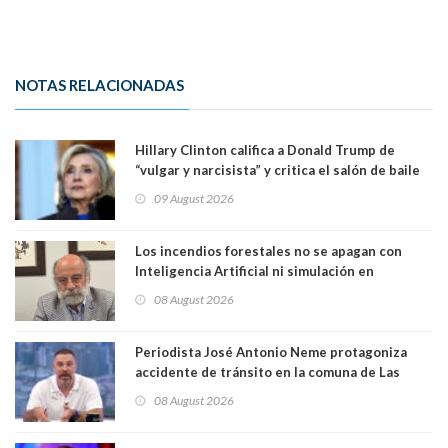
NOTAS RELACIONADAS
Hillary Clinton califica a Donald Trump de
“vulgar y narcisista” y critica el salón de baile
que construye en la Casa Blanca: “No es su
09 August 2026
casa. Y la está destruyendo”
Los incendios forestales no se apagan con
Inteligencia Artificial ni simulación en
computadores. Por Herbert Haltenhoff,
08 August 2026
Magister en Asentamientos Humanos PUC
Periodista José Antonio Neme protagoniza
accidente de tránsito en la comuna de Las
Condes. Queda apercibido ante la fiscalía
08 August 2026