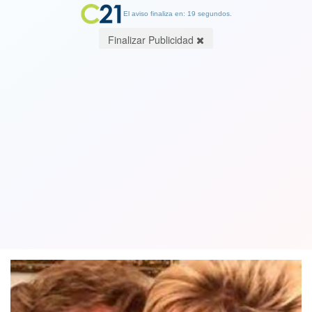
El aviso finaliza en: 19 segundos.
Finalizar Publicidad
Confirman muerte de la madre de
animadora de TV Raquel Argandoña.
Tenía 93 años
08 May 2021