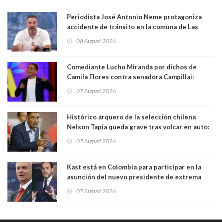
Periodista José Antonio Neme protagoniza
accidente de tránsito en la comuna de Las
Condes. Queda apercibido ante la fiscalía
08 August 2026
Comediante Lucho Miranda por dichos de
Camila Flores contra senadora Campillai:
"Pensar que todo se consigue por pena es una
07 August 2026
forma de quitar dignidad"
Histórico arquero de la selección chilena
Nelson Tapia queda grave tras volcar en auto:
manejaba en estado de ebriedad
07 August 2026
Kast está en Colombia para participar en la
asunción del nuevo presidente de extrema
derecha Abelardo de la Espriella
07 August 2026