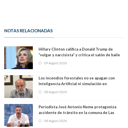
NOTAS RELACIONADAS
Hillary Clinton califica a Donald Trump de
“vulgar y narcisista” y critica el salón de baile
que construye en la Casa Blanca: “No es su
09 August 2026
casa. Y la está destruyendo”
Los incendios forestales no se apagan con
Inteligencia Artificial ni simulación en
computadores. Por Herbert Haltenhoff,
08 August 2026
Magister en Asentamientos Humanos PUC
Periodista José Antonio Neme protagoniza
accidente de tránsito en la comuna de Las
Condes. Queda apercibido ante la fiscalía
08 August 2026