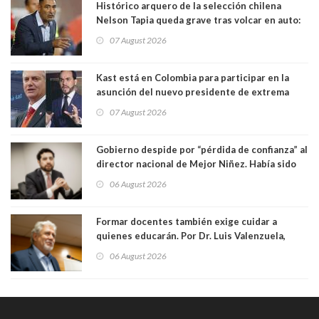
Histórico arquero de la selección chilena
Nelson Tapia queda grave tras volcar en auto:
manejaba en estado de ebriedad
07 August 2026
Kast está en Colombia para participar en la
asunción del nuevo presidente de extrema
derecha Abelardo de la Espriella
07 August 2026
Gobierno despide por “pérdida de confianza” al
director nacional de Mejor Niñez. Había sido
elegido por Alta Dirección Pública
06 August 2026
Formar docentes también exige cuidar a
quienes educarán. Por Dr. Luis Valenzuela,
Patricia Bravo Rojas, Francisca Paudif Carcamo,
06 August 2026
Académicos U. Católica Silva Henríquez