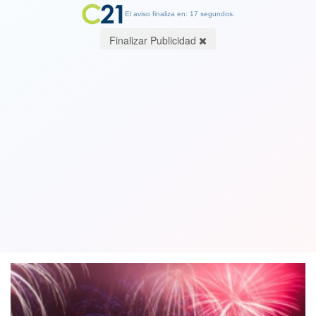
El aviso finaliza en: 17 segundos.
Finalizar Publicidad
Confirman realización de show de
fuegos artificiales en Valparaíso para
fiesta de Año Nuevo
10 November 2020