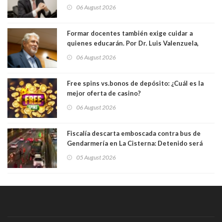
elegido por Alta Dirección Pública
06 August 2026
Formar docentes también exige cuidar a
quienes educarán. Por Dr. Luis Valenzuela,
Patricia Bravo Rojas, Francisca Paudif Carcamo,
06 August 2026
Académicos U. Católica Silva Henríquez
Free spins vs.bonos de depósito: ¿Cuál es la
mejor oferta de casino?
06 August 2026
Fiscalía descarta emboscada contra bus de
Gendarmería en La Cisterna: Detenido será
formalizado por robo
05 August 2026