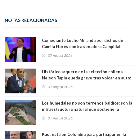
NOTAS RELACIONADAS
Comediante Lucho Miranda por dichos de
Camila Flores contra senadora Campillai:
"Pensar que todo se consigue por pena es una
07 August 2026
forma de quitar dignidad"
Histórico arquero de la selección chilena
Nelson Tapia queda grave tras volcar en auto:
manejaba en estado de ebriedad
07 August 2026
Los humedales no son terrenos baldíos: son la
infraestructura natural que sostiene la
vida. Por Alfredo Peña, Periodista
07 August 2026
Kast está en Colombia para participar en la