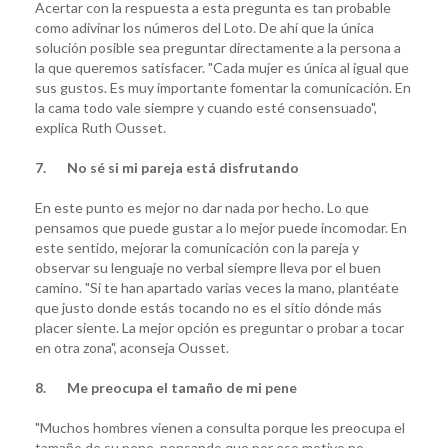
Acertar con la respuesta a esta pregunta es tan probable
como adivinar los números del Loto. De ahí que la única
solución posible sea preguntar directamente a la persona a
la que queremos satisfacer. "Cada mujer es única al igual que
sus gustos. Es muy importante fomentar la comunicación. En
la cama todo vale siempre y cuando esté consensuado",
explica Ruth Ousset.
7. No sé si mi pareja está disfrutando
En este punto es mejor no dar nada por hecho. Lo que
pensamos que puede gustar a lo mejor puede incomodar. En
este sentido, mejorar la comunicación con la pareja y
observar su lenguaje no verbal siempre lleva por el buen
camino. "Si te han apartado varias veces la mano, plantéate
que justo donde estás tocando no es el sitio dónde más
placer siente. La mejor opción es preguntar o probar a tocar
en otra zona", aconseja Ousset.
8. Me preocupa el tamaño de mi pene
"Muchos hombres vienen a consulta porque les preocupa el
tamaño de su pene, pensando que por ese motivo no