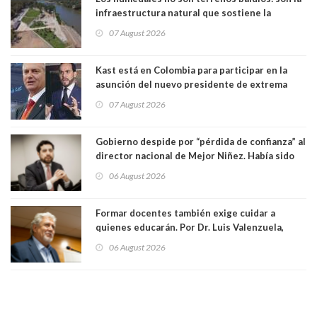
infraestructura natural que sostiene la
vida. Por Alfredo Peña, Periodista
07 August 2026
Kast está en Colombia para participar en la
asunción del nuevo presidente de extrema
derecha Abelardo de la Espriella
07 August 2026
Gobierno despide por “pérdida de confianza” al
director nacional de Mejor Niñez. Había sido
elegido por Alta Dirección Pública
06 August 2026
Formar docentes también exige cuidar a
quienes educarán. Por Dr. Luis Valenzuela,
Patricia Bravo Rojas, Francisca Paudif Carcamo,
06 August 2026
Académicos U. Católica Silva Henríquez