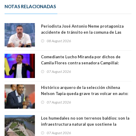
NOTAS RELACIONADAS
Periodista José Antonio Neme protagoniza
accidente de tránsito en la comuna de Las
Condes
08 August 2026
Comediante Lucho Miranda por dichos de
Camila Flores contra senadora Campillai:
"Pensar que todo se consigue por pena es una
07 August 2026
forma de quitar dignidad"
Histórico arquero de la selección chilena
Nelson Tapia queda grave tras volcar en auto:
manejaba en estado de ebriedad
07 August 2026
Los humedales no son terrenos baldíos: son la
infraestructura natural que sostiene la
vida. Por Alfredo Peña, Periodista
07 August 2026