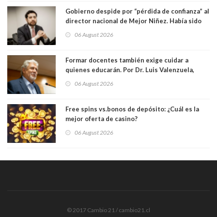
Gobierno despide por “pérdida de confianza” al
director nacional de Mejor Niñez. Había sido
elegido por Alta Dirección Pública
06 August 2026
Formar docentes también exige cuidar a
quienes educarán. Por Dr. Luis Valenzuela,
Patricia Bravo Rojas, Francisca Paudif Carcamo,
06 August 2026
Académicos U. Católica Silva Henríquez
Free spins vs.bonos de depósito: ¿Cuál es la
mejor oferta de casino?
06 August 2026
© 2017 Cambio 21 / cambio21.cl