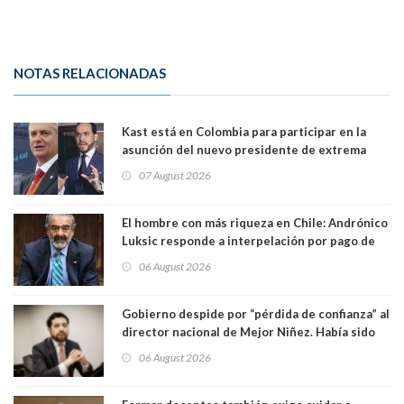
NOTAS RELACIONADAS
Kast está en Colombia para participar en la
asunción del nuevo presidente de extrema
derecha Abelardo de la Espriella
07 August 2026
El hombre con más riqueza en Chile: Andrónico
Luksic responde a interpelación por pago de
contribuciones: “Voy a seguir pagando hasta el
06 August 2026
día que me muera”
Gobierno despide por “pérdida de confianza” al
director nacional de Mejor Niñez. Había sido
elegido por Alta Dirección Pública
06 August 2026