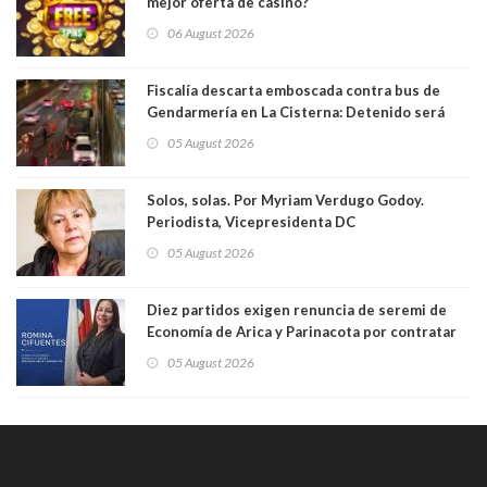
mejor oferta de casino?
06 August 2026
Fiscalía descarta emboscada contra bus de
Gendarmería en La Cisterna: Detenido será
formalizado por robo
05 August 2026
Solos, solas. Por Myriam Verdugo Godoy.
Periodista, Vicepresidenta DC
05 August 2026
Diez partidos exigen renuncia de seremi de
Economía de Arica y Parinacota por contratar
solo a militantes del Gobierno. Entre ellas hay
05 August 2026
una militante de RN, detenida con 47 kilos de
droga