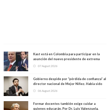
Kast está en Colombia para participar en la
asunción del nuevo presidente de extrema
derecha Abelardo de la Espriella
07 August 2026
Gobierno despide por “pérdida de confianza” al
director nacional de Mejor Niñez. Había sido
elegido por Alta Dirección Pública
06 August 2026
Formar docentes también exige cuidar a
quienes educarán. Por Dr. Luis Valenzuela,