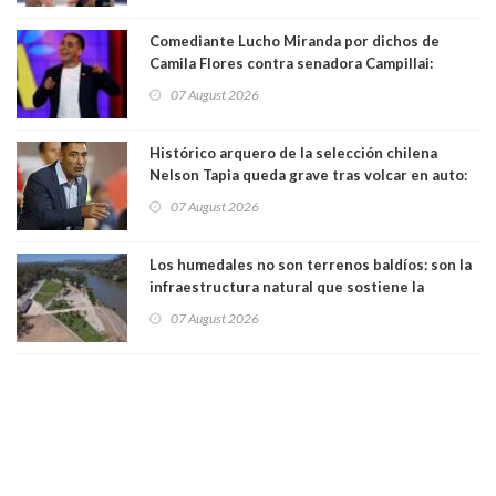
Comediante Lucho Miranda por dichos de
Camila Flores contra senadora Campillai:
"Pensar que todo se consigue por pena es una
07 August 2026
forma de quitar dignidad"
Histórico arquero de la selección chilena
Nelson Tapia queda grave tras volcar en auto:
manejaba en estado de ebriedad
07 August 2026
Los humedales no son terrenos baldíos: son la
infraestructura natural que sostiene la
vida. Por Alfredo Peña, Periodista
07 August 2026