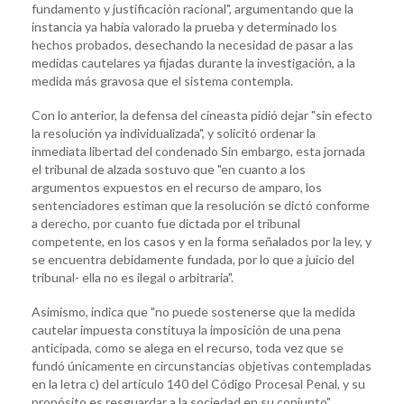
fundamento y justificación racional", argumentando que la
instancia ya había valorado la prueba y determinado los
hechos probados, desechando la necesidad de pasar a las
medidas cautelares ya fijadas durante la investigación, a la
medida más gravosa que el sistema contempla.
Con lo anterior, la defensa del cineasta pidió dejar "sin efecto
la resolución ya individualizada", y solicitó ordenar la
inmediata libertad del condenado Sin embargo, esta jornada
el tribunal de alzada sostuvo que "en cuanto a los
argumentos expuestos en el recurso de amparo, los
sentenciadores estiman que la resolución se dictó conforme
a derecho, por cuanto fue dictada por el tribunal
competente, en los casos y en la forma señalados por la ley, y
se encuentra debidamente fundada, por lo que a juicio del
tribunal- ella no es ilegal o arbitraria".
Asimismo, indica que "no puede sostenerse que la medida
cautelar impuesta constituya la imposición de una pena
anticipada, como se alega en el recurso, toda vez que se
fundó únicamente en circunstancias objetivas contempladas
en la letra c) del artículo 140 del Código Procesal Penal, y su
propósito es resguardar a la sociedad en su conjunto".