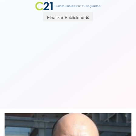
El aviso finaliza en: 19 segundos.
Finalizar Publicidad
Corte de Apelaciones rechaza recurso
de amparo y Nicolás López deberá
permanecer en prisión preventiva
25 May 2022