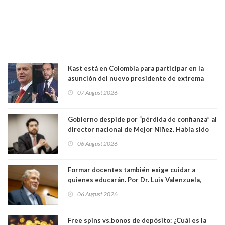
Kast está en Colombia para participar en la
asunción del nuevo presidente de extrema
derecha Abelardo de la Espriella
07 August 2026
Gobierno despide por “pérdida de confianza” al
director nacional de Mejor Niñez. Había sido
elegido por Alta Dirección Pública
06 August 2026
Formar docentes también exige cuidar a
quienes educarán. Por Dr. Luis Valenzuela,
Patricia Bravo Rojas, Francisca Paudif Carcamo,
06 August 2026
Académicos U. Católica Silva Henríquez
Free spins vs.bonos de depósito: ¿Cuál es la