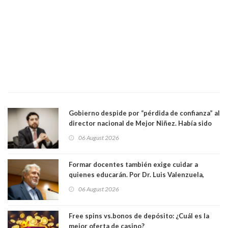
Gobierno despide por “pérdida de confianza” al
director nacional de Mejor Niñez. Había sido
elegido por Alta Dirección Pública
06 August 2026
Formar docentes también exige cuidar a
quienes educarán. Por Dr. Luis Valenzuela,
Patricia Bravo Rojas, Francisca Paudif Carcamo,
06 August 2026
Académicos U. Católica Silva Henríquez
Free spins vs.bonos de depósito: ¿Cuál es la
mejor oferta de casino?