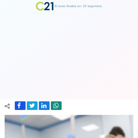
El aviso finaliza en: 19 segundos.
Finalizar Publicidad
Corte estableció que Fonasa deberá
costear tratamiento completo a niño
con enfermedad neuromotora
01 July 2020