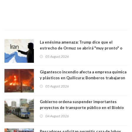
La enésima amenaza: Trump dice que el
estrecho de Ormuz se abrirá "muy pronto" o
Irán será "golpeado muy duramente"
05 August 2026
Gigantesco incendio afecta a empresa química
y plásticos en Quilicura: Bomberos trabajaron
intensamente y alcaldesa suspendió las clases
05 August 2026
Gobierno ordena suspender importantes
proyectos de transporte público en el Biobío
04 August 2026
Pescadores solicitan permitir caza de lobos