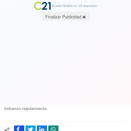
El aviso finaliza en: 19 segundos.
Finalizar Publicidad
¿Crees que estás bebiendo
demasiado? Este test te ayudará a
averiguarlo
21 August 2017
Desde una ceremonia del trabajo con un “vino de honor” en la
mañana, la hora del almuerzo, un salud después de terminar la
jornada laboral, etcétera, hay innumerables oportunidades para que
bebamos regularmente.