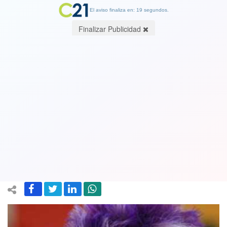
El aviso finaliza en: 19 segundos.
Finalizar Publicidad
De "Indomables" a "Protegidas":
Argandoña y Maldonado debieron
salir en carro policial tras ser funadas
por su show. Ver video
11 February 2019