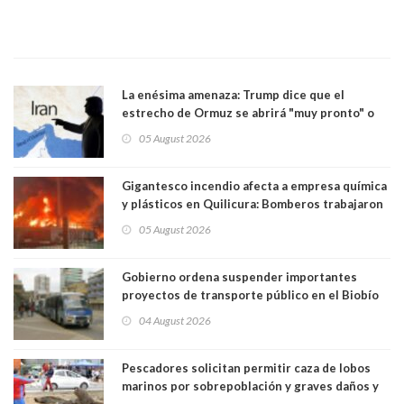
La enésima amenaza: Trump dice que el
estrecho de Ormuz se abrirá "muy pronto" o
Irán será "golpeado muy duramente"
05 August 2026
Gigantesco incendio afecta a empresa química
y plásticos en Quilicura: Bomberos trabajaron
intensamente y alcaldesa suspendió las clases
05 August 2026
Gobierno ordena suspender importantes
proyectos de transporte público en el Biobío
04 August 2026
Pescadores solicitan permitir caza de lobos
marinos por sobrepoblación y graves daños y
efectos en sus faenas