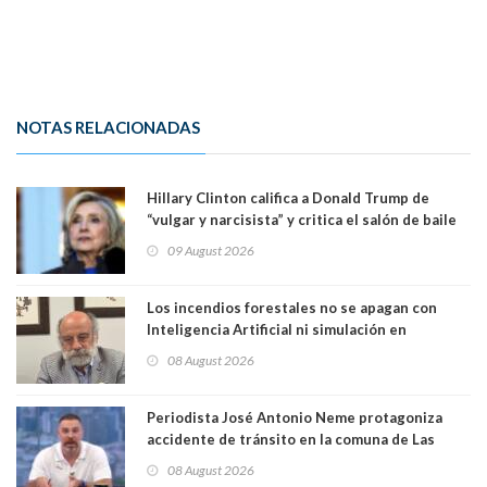
NOTAS RELACIONADAS
Hillary Clinton califica a Donald Trump de
“vulgar y narcisista” y critica el salón de baile
que construye en la Casa Blanca: “No es su
09 August 2026
casa. Y la está destruyendo”
Los incendios forestales no se apagan con
Inteligencia Artificial ni simulación en
computadores. Por Herbert Haltenhoff,
08 August 2026
Magister en Asentamientos Humanos PUC
Periodista José Antonio Neme protagoniza
accidente de tránsito en la comuna de Las
Condes. Queda apercibido ante la fiscalía
08 August 2026