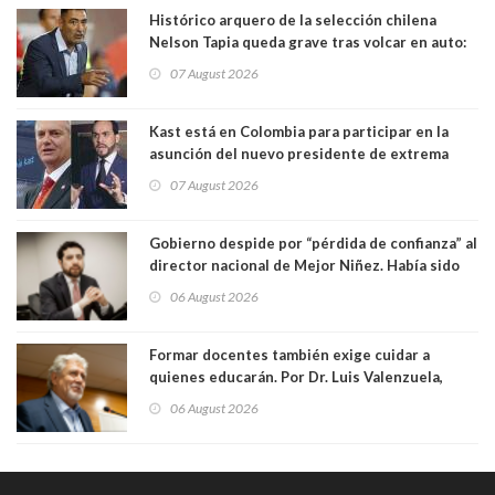
Histórico arquero de la selección chilena
Nelson Tapia queda grave tras volcar en auto:
manejaba en estado de ebriedad
07 August 2026
Kast está en Colombia para participar en la
asunción del nuevo presidente de extrema
derecha Abelardo de la Espriella
07 August 2026
Gobierno despide por “pérdida de confianza” al
director nacional de Mejor Niñez. Había sido
elegido por Alta Dirección Pública
06 August 2026
Formar docentes también exige cuidar a
quienes educarán. Por Dr. Luis Valenzuela,
Patricia Bravo Rojas, Francisca Paudif Carcamo,
06 August 2026
Académicos U. Católica Silva Henríquez