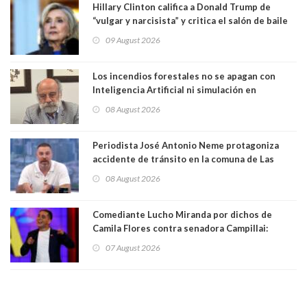
Hillary Clinton califica a Donald Trump de
“vulgar y narcisista” y critica el salón de baile
que construye en la Casa Blanca: “No es su
09 August 2026
casa. Y la está destruyendo”
Los incendios forestales no se apagan con
Inteligencia Artificial ni simulación en
computadores. Por Herbert Haltenhoff,
08 August 2026
Magister en Asentamientos Humanos PUC
Periodista José Antonio Neme protagoniza
accidente de tránsito en la comuna de Las
Condes. Queda apercibido ante la fiscalía
08 August 2026
Comediante Lucho Miranda por dichos de
Camila Flores contra senadora Campillai:
"Pensar que todo se consigue por pena es una
07 August 2026
forma de quitar dignidad"