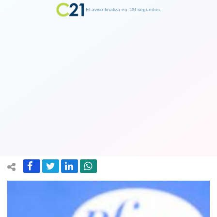
El aviso finaliza en: 19 segundos.
Finalizar Publicidad
Denuncian que quince personas
recibieron suero en vez de vacuna
Pfizer en Panguipulli
24 June 2021