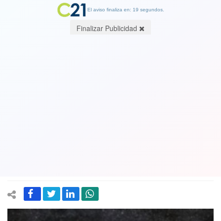
El aviso finaliza en: 19 segundos.
Finalizar Publicidad
Descubren desde Chile un nuevo
planeta que podría albergar vida
16 November 2017
El planeta, llamado Ross 128b, fue descubierto alrededor de una
estrella de la constelación de la Virgen, situada a únicamente 11
años luz del Sistema Solar.