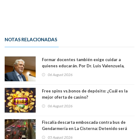
NOTAS RELACIONADAS
Formar docentes también exige cuidar a
quienes educarán. Por Dr. Luis Valenzuela,
Patricia Bravo Rojas, Francisca Paudif Carcamo,
06 August 2026
Académicos U. Católica Silva Henríquez
Free spins vs.bonos de depósito: ¿Cuál es la
mejor oferta de casino?
06 August 2026
Fiscalía descarta emboscada contra bus de
Gendarmería en La Cisterna: Detenido será
formalizado por robo
05 August 2026