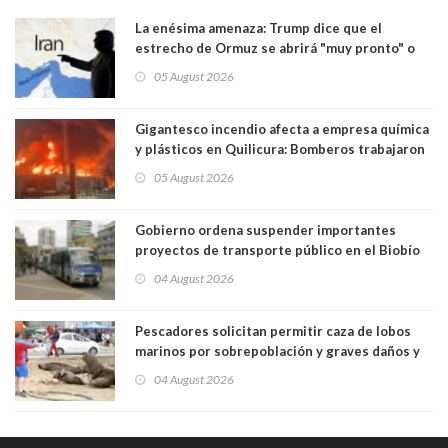
La enésima amenaza: Trump dice que el
estrecho de Ormuz se abrirá "muy pronto" o
Irán será "golpeado muy duramente"
05 August 2026
Gigantesco incendio afecta a empresa química
y plásticos en Quilicura: Bomberos trabajaron
intensamente y alcaldesa suspendió las clases
05 August 2026
Gobierno ordena suspender importantes
proyectos de transporte público en el Biobío
04 August 2026
Pescadores solicitan permitir caza de lobos
marinos por sobrepoblación y graves daños y
efectos en sus faenas
04 August 2026