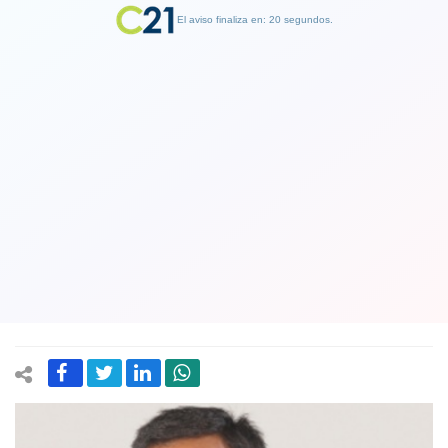
El aviso finaliza en: 19 segundos.
Finalizar Publicidad
Designan al periodista Patricio
Hernández como nuevo director
ejecutivo del canal Mega, luego de su
crisis
18 March 2025