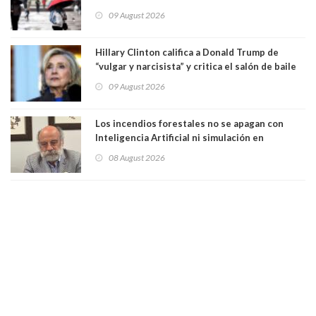
de 70 km/h
09 August 2026
Hillary Clinton califica a Donald Trump de
“vulgar y narcisista” y critica el salón de baile
que construye en la Casa Blanca: “No es su
09 August 2026
casa. Y la está destruyendo”
Los incendios forestales no se apagan con
Inteligencia Artificial ni simulación en
computadores. Por Herbert Haltenhoff,
08 August 2026
Magister en Asentamientos Humanos PUC