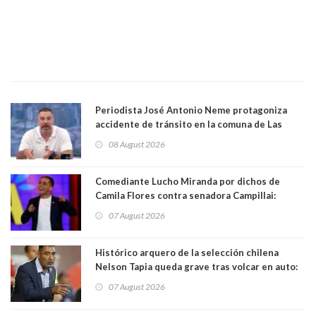
Periodista José Antonio Neme protagoniza
accidente de tránsito en la comuna de Las
Condes. Queda apercibido ante la fiscalía
08 August 2026
Comediante Lucho Miranda por dichos de
Camila Flores contra senadora Campillai:
"Pensar que todo se consigue por pena es una
07 August 2026
forma de quitar dignidad"
Histórico arquero de la selección chilena
Nelson Tapia queda grave tras volcar en auto:
manejaba en estado de ebriedad
07 August 2026