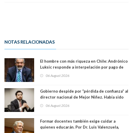
NOTAS RELACIONADAS
El hombre con más riqueza en Chile: Andrónico
Luksic responde a interpelación por pago de
contribuciones: “Voy a seguir pagando hasta el
06 August 2026
día que me muera”
Gobierno despide por “pérdida de confianza” al
director nacional de Mejor Niñez. Había sido
elegido por Alta Dirección Pública
06 August 2026
Formar docentes también exige cuidar a
quienes educarán. Por Dr. Luis Valenzuela,
Patricia Bravo Rojas, Francisca Paudif Carcamo,