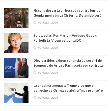
Fiscalía descarta emboscada contra bus de
Gendarmería en La Cisterna: Detenido será
formalizado por robo
05 August 2026
Solos, solas. Por Myriam Verdugo Godoy.
Periodista, Vicepresidenta DC
05 August 2026
Diez partidos exigen renuncia de seremi de
Economía de Arica y Parinacota por contratar
solo a militantes del Gobierno. Entre ellas hay
05 August 2026
una militante de RN, detenida con 47 kilos de
droga
La enésima amenaza: Trump dice que el
estrecho de Ormuz se abrirá "muy pronto" o
Irán será "golpeado muy duramente"
05 August 2026