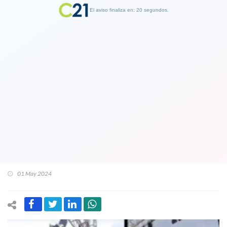
El aviso finaliza en: 19 segundos.
Finalizar Publicidad
Desplome de gran estructura en show
del mago Jean Paul Olhaberry en San
Antonio provocó susto y temor: Es mi
mejor acto de escapismo, dijo con
ironía
01 May 2024