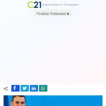
El aviso finaliza en: 19 segundos.
Finalizar Publicidad
Destacado gimnasta Tomás González
habla por primera vez de su
homosexualidad: "Asumirme no fue un
proceso fácil"
15 July 2023