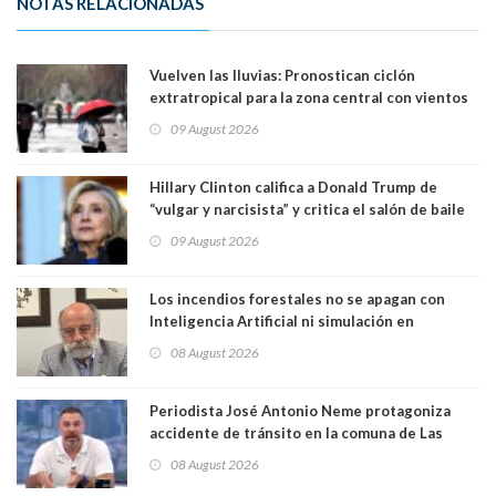
NOTAS RELACIONADAS
Vuelven las lluvias: Pronostican ciclón
extratropical para la zona central con vientos
de 70 km/h
09 August 2026
Hillary Clinton califica a Donald Trump de
“vulgar y narcisista” y critica el salón de baile
que construye en la Casa Blanca: “No es su
09 August 2026
casa. Y la está destruyendo”
Los incendios forestales no se apagan con
Inteligencia Artificial ni simulación en
computadores. Por Herbert Haltenhoff,
08 August 2026
Magister en Asentamientos Humanos PUC
Periodista José Antonio Neme protagoniza
accidente de tránsito en la comuna de Las
Condes. Queda apercibido ante la fiscalía
08 August 2026