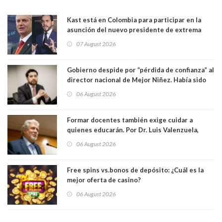
Kast está en Colombia para participar en la
asunción del nuevo presidente de extrema
derecha Abelardo de la Espriella
07 August 2026
Gobierno despide por “pérdida de confianza” al
director nacional de Mejor Niñez. Había sido
elegido por Alta Dirección Pública
06 August 2026
Formar docentes también exige cuidar a
quienes educarán. Por Dr. Luis Valenzuela,
Patricia Bravo Rojas, Francisca Paudif Carcamo,
06 August 2026
Académicos U. Católica Silva Henríquez
Free spins vs.bonos de depósito: ¿Cuál es la
mejor oferta de casino?
06 August 2026