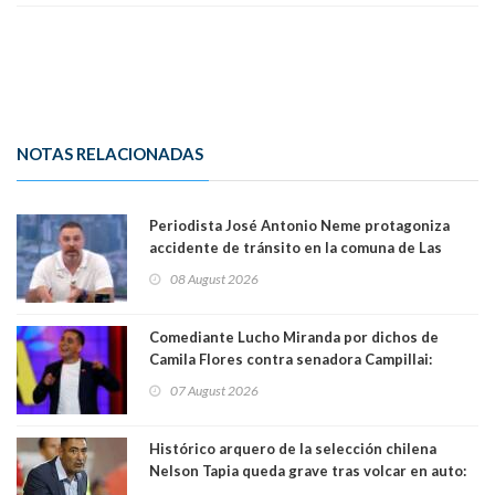
NOTAS RELACIONADAS
Periodista José Antonio Neme protagoniza
accidente de tránsito en la comuna de Las
Condes
08 August 2026
Comediante Lucho Miranda por dichos de
Camila Flores contra senadora Campillai:
"Pensar que todo se consigue por pena es una
07 August 2026
forma de quitar dignidad"
Histórico arquero de la selección chilena
Nelson Tapia queda grave tras volcar en auto:
manejaba en estado de ebriedad