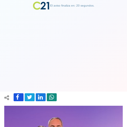
El aviso finaliza en: 19 segundos.
Finalizar Publicidad
Diana Bolocco alarmó al equipo de
Mucho Gusto "por posible
coronavirus"
01 April 2020