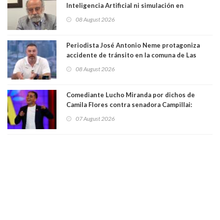
Inteligencia Artificial ni simulación en
computadores. Por Herbert Haltenhoff,
08 August 2026
Magister en Asentamientos Humanos PUC
Periodista José Antonio Neme protagoniza
accidente de tránsito en la comuna de Las
Condes. Queda apercibido ante la fiscalía
08 August 2026
Comediante Lucho Miranda por dichos de
Camila Flores contra senadora Campillai:
"Pensar que todo se consigue por pena es una
07 August 2026
forma de quitar dignidad"