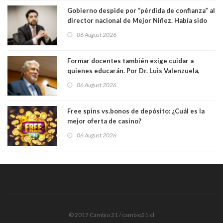
Gobierno despide por “pérdida de confianza” al
director nacional de Mejor Niñez. Había sido
elegido por Alta Dirección Pública
06 August 2026
Formar docentes también exige cuidar a
quienes educarán. Por Dr. Luis Valenzuela,
Patricia Bravo Rojas, Francisca Paudif Carcamo,
06 August 2026
Académicos U. Católica Silva Henríquez
Free spins vs.bonos de depósito: ¿Cuál es la
mejor oferta de casino?
06 August 2026
© 2017 Cambio 21 / cambio21.cl