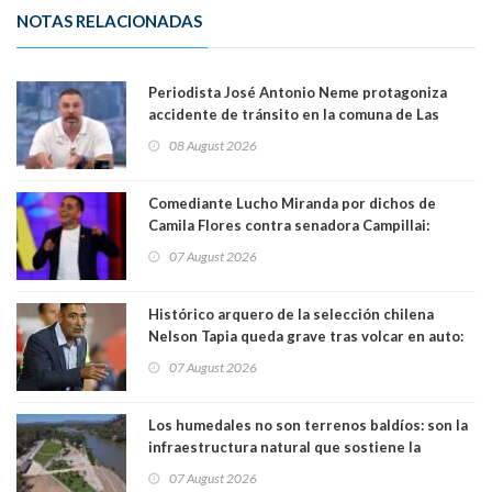
NOTAS RELACIONADAS
Periodista José Antonio Neme protagoniza
accidente de tránsito en la comuna de Las
Condes
08 August 2026
Comediante Lucho Miranda por dichos de
Camila Flores contra senadora Campillai:
"Pensar que todo se consigue por pena es una
07 August 2026
forma de quitar dignidad"
Histórico arquero de la selección chilena
Nelson Tapia queda grave tras volcar en auto:
manejaba en estado de ebriedad
07 August 2026
Los humedales no son terrenos baldíos: son la
infraestructura natural que sostiene la
vida. Por Alfredo Peña, Periodista
07 August 2026