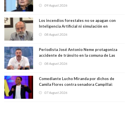
que construye en la Casa Blanca: “No es su
09 August 2026
casa. Y la está destruyendo”
Los incendios forestales no se apagan con
Inteligencia Artificial ni simulación en
computadores. Por Herbert Haltenhoff,
08 August 2026
Magister en Asentamientos Humanos PUC
Periodista José Antonio Neme protagoniza
accidente de tránsito en la comuna de Las
Condes. Queda apercibido ante la fiscalía
08 August 2026
Comediante Lucho Miranda por dichos de
Camila Flores contra senadora Campillai:
"Pensar que todo se consigue por pena es una
07 August 2026
forma de quitar dignidad"