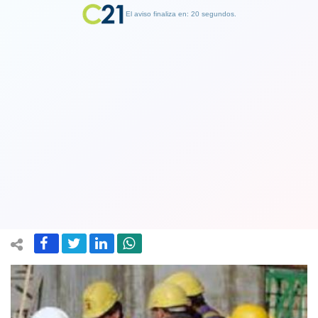
El aviso finaliza en: 19 segundos.
Finalizar Publicidad
Economía en enero crece 1,5% y
supera las expectativas del mercado
en Chile
02 March 2020