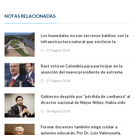
NOTAS RELACIONADAS
Los humedales no son terrenos baldíos: son la
infraestructura natural que sostiene la
vida. Por Alfredo Peña, Periodista
07 August 2026
Kast está en Colombia para participar en la
asunción del nuevo presidente de extrema
derecha Abelardo de la Espriella
07 August 2026
Gobierno despide por “pérdida de confianza” al
director nacional de Mejor Niñez. Había sido
elegido por Alta Dirección Pública
06 August 2026
Formar docentes también exige cuidar a
quienes educarán. Por Dr. Luis Valenzuela,