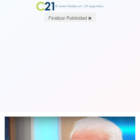
El aviso finaliza en: 19 segundos.
Finalizar Publicidad
El afamado actor Tomás Vidiella
fallece a los 83 años tras contagiarse
de Covid-19
10 March 2021