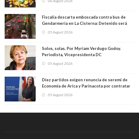
06 August 2026
Fiscalía descarta emboscada contra bus de
Gendarmería en La Cisterna: Detenido será
formalizado por robo
05 August 2026
Solos, solas. Por Myriam Verdugo Godoy.
Periodista, Vicepresidenta DC
05 August 2026
Diez partidos exigen renuncia de seremi de
Economía de Arica y Parinacota por contratar
solo a militantes del Gobierno. Entre ellas hay
05 August 2026
una militante de RN, detenida con 47 kilos de
droga