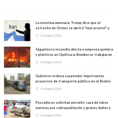
La enésima amenaza: Trump dice que el
estrecho de Ormuz se abrirá "muy pronto" o
Irán será "golpeado muy duramente"
05 August 2026
Gigantesco incendio afecta a empresa química
y plásticos en Quilicura: Bomberos trabajaron
intensamente y alcaldesa suspendió las clases
05 August 2026
Gobierno ordena suspender importantes
proyectos de transporte público en el Biobío
04 August 2026
Pescadores solicitan permitir caza de lobos
marinos por sobrepoblación y graves daños y
efectos en sus faenas
04 August 2026