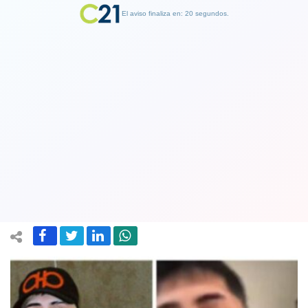
El aviso finaliza en: 19 segundos.
Finalizar Publicidad
El cantante urbano Cris MJ podría
arriesgar pena de 3 hasta 10 años de
cárcel
19 April 2023