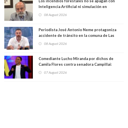
Los incendios forestales no se apagan con
Inteligencia Artificial ni simulación en
computadores. Por Herbert Haltenhoff,
08 August 2026
Magister en Asentamientos Humanos PUC
Periodista José Antonio Neme protagoniza
accidente de tránsito en la comuna de Las
Condes. Queda apercibido ante la fiscalía
08 August 2026
Comediante Lucho Miranda por dichos de
Camila Flores contra senadora Campillai:
"Pensar que todo se consigue por pena es una
07 August 2026
forma de quitar dignidad"