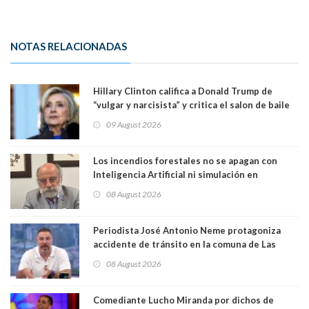
NOTAS RELACIONADAS
Hillary Clinton califica a Donald Trump de
“vulgar y narcisista” y critica el salon de baile
que construye en la Casa Blanca: “No es su
09 August 2026
casa. Y la está destruyendo”
Los incendios forestales no se apagan con
Inteligencia Artificial ni simulación en
computadores. Por Herbert Haltenhoff,
08 August 2026
Magister en Asentamientos Humanos PUC
Periodista José Antonio Neme protagoniza
accidente de tránsito en la comuna de Las
Condes. Queda apercibido ante la fiscalía
08 August 2026
Comediante Lucho Miranda por dichos de