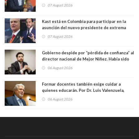
manejaba en estado de ebriedad
07 August 2026
Kast está en Colombia para participar en la
asunción del nuevo presidente de extrema
derecha Abelardo de la Espriella
07 August 2026
Gobierno despide por “pérdida de confianza” al
director nacional de Mejor Niñez. Había sido
elegido por Alta Dirección Pública
06 August 2026
Formar docentes también exige cuidar a
quienes educarán. Por Dr. Luis Valenzuela,
Patricia Bravo Rojas, Francisca Paudif Carcamo,
06 August 2026
Académicos U. Católica Silva Henríquez