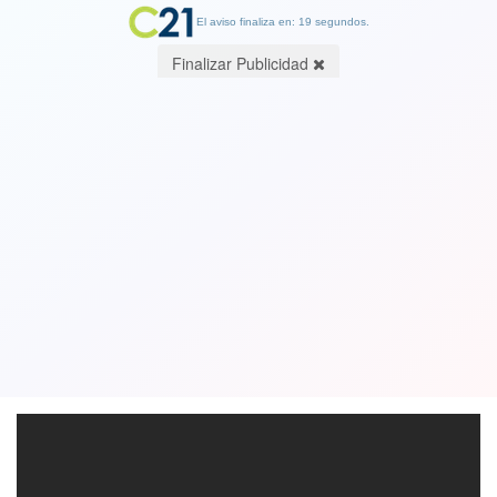
El aviso finaliza en: 19 segundos.
Finalizar Publicidad
¡El día en que Mañalich se auto felicitó
efusivamente! Celebró un récord que
nadie aplaudió. Ver Video
09 May 2020