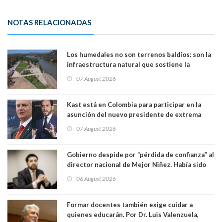
NOTAS RELACIONADAS
Los humedales no son terrenos baldíos: son la
infraestructura natural que sostiene la
vida. Por Alfredo Peña, Periodista
07 August 2026
Kast está en Colombia para participar en la
asunción del nuevo presidente de extrema
derecha Abelardo de la Espriella
07 August 2026
Gobierno despide por “pérdida de confianza” al
director nacional de Mejor Niñez. Había sido
elegido por Alta Dirección Pública
06 August 2026
Formar docentes también exige cuidar a
quienes educarán. Por Dr. Luis Valenzuela,