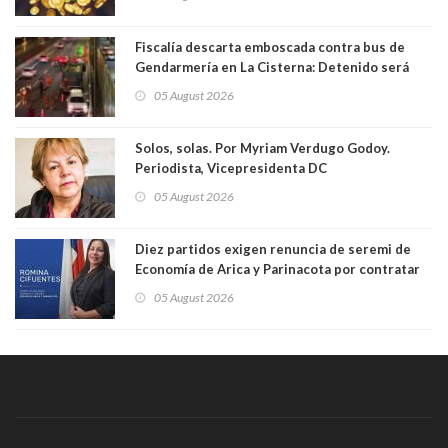
Fiscalía descarta emboscada contra bus de
Gendarmería en La Cisterna: Detenido será
formalizado por robo
05 August 2026
Solos, solas. Por Myriam Verdugo Godoy.
Periodista, Vicepresidenta DC
05 August 2026
Diez partidos exigen renuncia de seremi de
Economía de Arica y Parinacota por contratar
solo a militantes del Gobierno. Entre ellas hay
05 August 2026
una militante de RN, detenida con 47 kilos de
droga