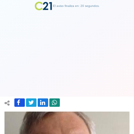
El aviso finaliza en: 19 segundos.
Finalizar Publicidad
El "problema socio sanitario" y su
telón de fondo sistémico. Por Georg
Unger Psicólogo y académico U.CEN
10 May 2020