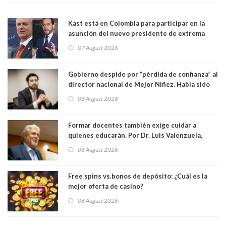
Kast está en Colombia para participar en la
asunción del nuevo presidente de extrema
derecha Abelardo de la Espriella
07 August 2026
Gobierno despide por “pérdida de confianza” al
director nacional de Mejor Niñez. Había sido
elegido por Alta Dirección Pública
06 August 2026
Formar docentes también exige cuidar a
quienes educarán. Por Dr. Luis Valenzuela,
Patricia Bravo Rojas, Francisca Paudif Carcamo,
06 August 2026
Académicos U. Católica Silva Henríquez
Free spins vs.bonos de depósito: ¿Cuál es la
mejor oferta de casino?
06 August 2026