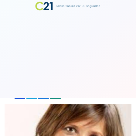
El aviso finaliza en: 19 segundos.
Finalizar Publicidad
El regreso de periodista Mónica Pérez
a la televisión y en las noticias
30 July 2018