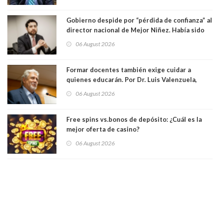
Gobierno despide por “pérdida de confianza” al
director nacional de Mejor Niñez. Había sido
elegido por Alta Dirección Pública
06 August 2026
Formar docentes también exige cuidar a
quienes educarán. Por Dr. Luis Valenzuela,
Patricia Bravo Rojas, Francisca Paudif Carcamo,
06 August 2026
Académicos U. Católica Silva Henríquez
Free spins vs.bonos de depósito: ¿Cuál es la
mejor oferta de casino?
06 August 2026