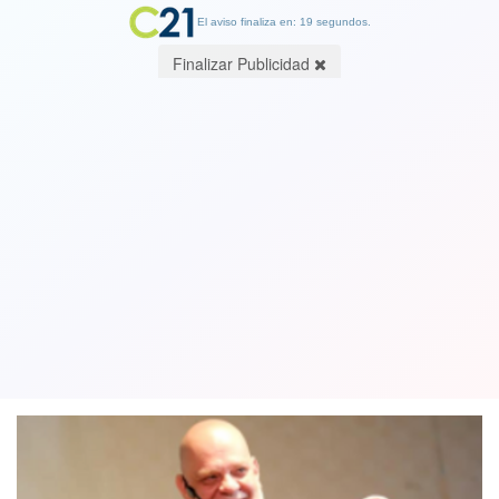
El aviso finaliza en: 18 segundos.
Finalizar Publicidad
El "Tío Pipiripao" Roberto Nicolini
sufre nuevo infarto y es hospitalizado.
Piden orar por su recuperación
09 December 2024