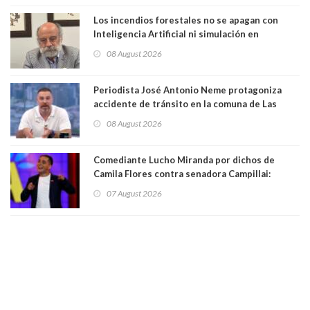
Los incendios forestales no se apagan con
Inteligencia Artificial ni simulación en
computadores. Por Herbert Haltenhoff,
08 August 2026
Magister en Asentamientos Humanos PUC
Periodista José Antonio Neme protagoniza
accidente de tránsito en la comuna de Las
Condes. Queda apercibido ante la fiscalía
08 August 2026
Comediante Lucho Miranda por dichos de
Camila Flores contra senadora Campillai:
"Pensar que todo se consigue por pena es una
07 August 2026
forma de quitar dignidad"