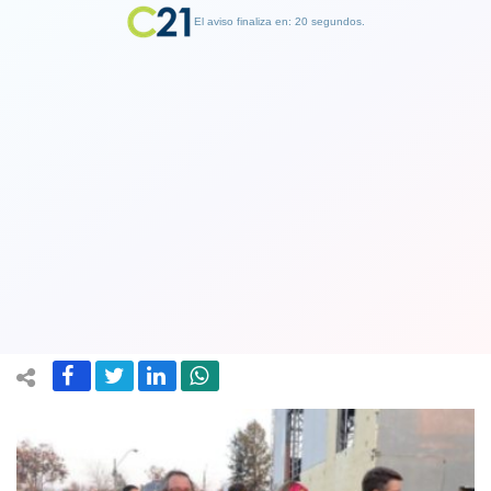
El aviso finaliza en: 19 segundos.
Finalizar Publicidad
En La Granja: Construyen
polideportivo del más alto nivel y el
más grande de la zona sur de Santiago
22 August 2022