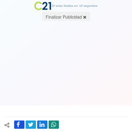
El aviso finaliza en: 19 segundos.
Finalizar Publicidad
En medio de la acusación contra Kevin
Spacey, Netflix anuncia el final de
"House of Cards"
30 October 2017
Se espera que Melissa James Gibson y Fran Pugliese vuelvan como
showrunners de la serie. Ambos asumueron el cargo luego de que
el creador del programa, Beau Willimon lo dejara en 2016.