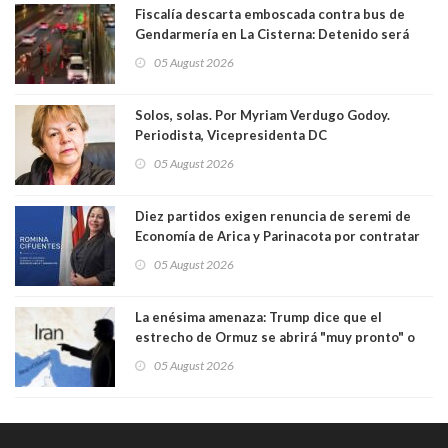
Fiscalía descarta emboscada contra bus de
Gendarmería en La Cisterna: Detenido será
formalizado por robo
05 August 2026
Solos, solas. Por Myriam Verdugo Godoy.
Periodista, Vicepresidenta DC
05 August 2026
Diez partidos exigen renuncia de seremi de
Economía de Arica y Parinacota por contratar
solo a militantes del Gobierno. Entre ellas hay
05 August 2026
una militante de RN, detenida con 47 kilos de
droga
La enésima amenaza: Trump dice que el
estrecho de Ormuz se abrirá "muy pronto" o
Irán será "golpeado muy duramente"
05 August 2026