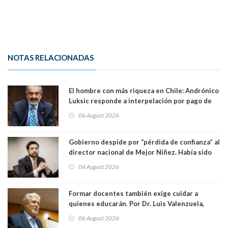
NOTAS RELACIONADAS
El hombre con más riqueza en Chile: Andrónico
Luksic responde a interpelación por pago de
contribuciones: “Voy a seguir pagando hasta el
06 August 2026
día que me muera”
Gobierno despide por “pérdida de confianza” al
director nacional de Mejor Niñez. Había sido
elegido por Alta Dirección Pública
06 August 2026
Formar docentes también exige cuidar a
quienes educarán. Por Dr. Luis Valenzuela,
Patricia Bravo Rojas, Francisca Paudif Carcamo,
06 August 2026
Académicos U. Católica Silva Henríquez