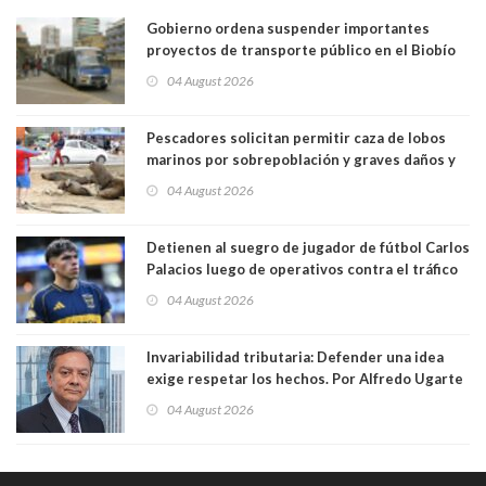
Gobierno ordena suspender importantes
proyectos de transporte público en el Biobío
04 August 2026
Pescadores solicitan permitir caza de lobos
marinos por sobrepoblación y graves daños y
efectos en sus faenas
04 August 2026
Detienen al suegro de jugador de fútbol Carlos
Palacios luego de operativos contra el tráfico
de drogas. Usaba vehículo a nombre del
04 August 2026
futbolista para trasladar cocaína
Invariabilidad tributaria: Defender una idea
exige respetar los hechos. Por Alfredo Ugarte
S. Abogado, Profesor Universidad de Chile
04 August 2026