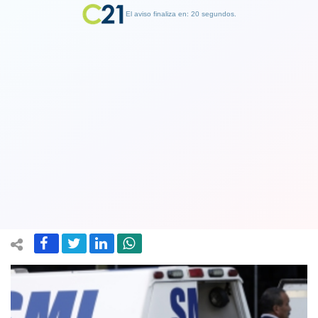
El aviso finaliza en: 19 segundos.
Finalizar Publicidad
Encuentran muerto a hombre al
interior de retén de Carabineros en
Río Bueno
14 September 2021