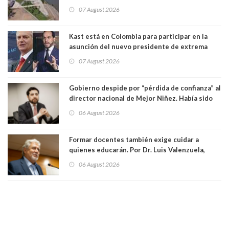
vida. Por Alfredo Peña, Periodista
07 August 2026
Kast está en Colombia para participar en la
asunción del nuevo presidente de extrema
derecha Abelardo de la Espriella
07 August 2026
Gobierno despide por “pérdida de confianza” al
director nacional de Mejor Niñez. Había sido
elegido por Alta Dirección Pública
06 August 2026
Formar docentes también exige cuidar a
quienes educarán. Por Dr. Luis Valenzuela,
Patricia Bravo Rojas, Francisca Paudif Carcamo,
06 August 2026
Académicos U. Católica Silva Henríquez