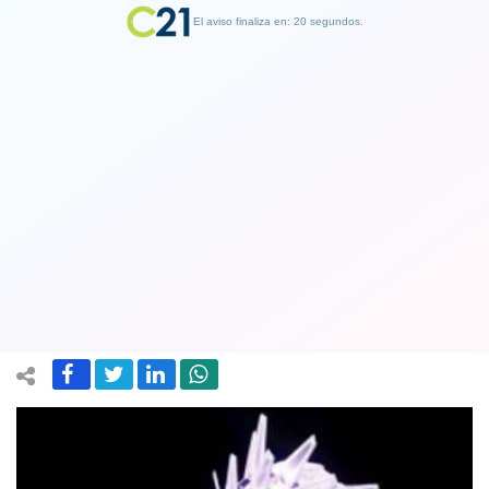
El aviso finaliza en: 19 segundos.
Finalizar Publicidad
Equipo de Jamiroquai molesto por
transmisión de show en Viña del Mar:
Fue bastante pobre
24 February 2018